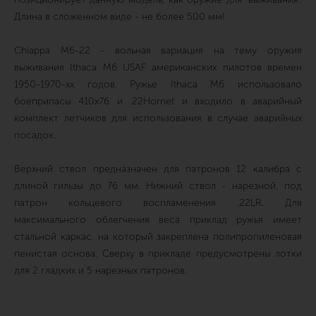
Длина в сложенном виде - не более 500 мм!
Chiappa M6-22 - вольная вариация на тему оружия
выживания Ithaca M6 USAF американских пилотов времен
1950-1970-хх годов. Ружье Ithaca M6 использовало
боеприпасы 410х76 и .22Hornet и входило в аварийный
комплект летчиков для использования в случае аварийных
посадок.
Верхний ствол предназначен для патронов 12 калибра с
длиной гильзы до 76 мм. Нижний ствол - нарезной, под
патрон кольцевого воспламенения .22LR. Для
максимального облегчения веса приклад ружья имеет
стальной каркас, на который закреплена полипропиленовая
пенистая основа. Сверху в прикладе предусмотрены лотки
для 2 гладких и 5 нарезных патронов.