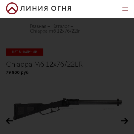
Главная
Каталог
chiappa m6 12x76/22lr
НЕТ В НАЛИЧИИ
Chiappa M6 12x76/22LR
79 900 руб.