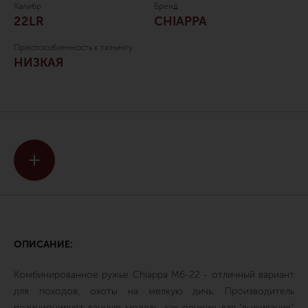
Калибр
Бренд
22LR
CHIAPPA
Приспособленность к тюнингу
НИЗКАЯ
ОПИСАНИЕ:
Комбинированное ружье Chiappa M6-22 - отличный вариант
для походов, охоты на мелкую дичь. Производитель
позиционирует данную модель, как оружие для "выживания".