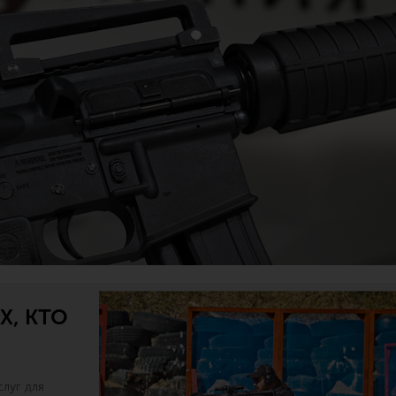
Х, КТО
луг для