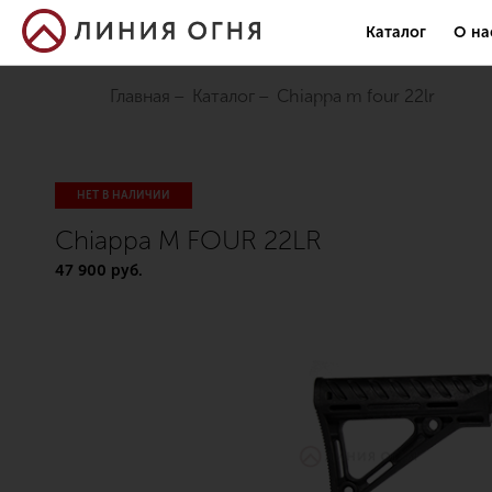
Каталог
О на
Главная
Каталог
chiappa m four 22lr
НЕТ В НАЛИЧИИ
Chiappa M FOUR 22LR
47 900 руб.