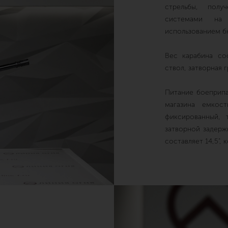
стрельбы, полу
системами на
использованием б
Вес карабина сос
ствол, затворная 
Питание боеприпа
магазина емкос
фиксированный, 
затворной задерж
составляет 14,5", 