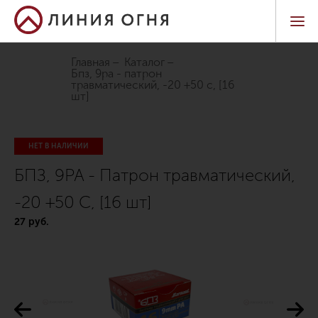
Главная
Каталог
бпз, 9pa - патрон
травматический, -20 +50 с, [16
шт]
НЕТ В НАЛИЧИИ
БПЗ, 9PA - Патрон травматический,
-20 +50 С, [16 шт]
27 руб.