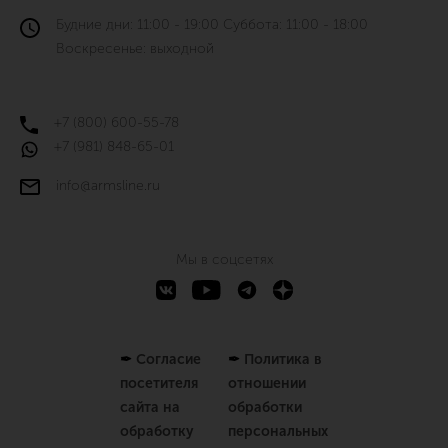
Будние дни: 11:00 - 19:00 Суббота: 11:00 - 18:00
Воскресенье: выходной
+7 (800) 600-55-78
+7 (981) 848-65-01
info@armsline.ru
Мы в соцсетях
✒
Согласие
✒
Политика в
посетителя
отношении
сайта на
обработки
обработку
персональных