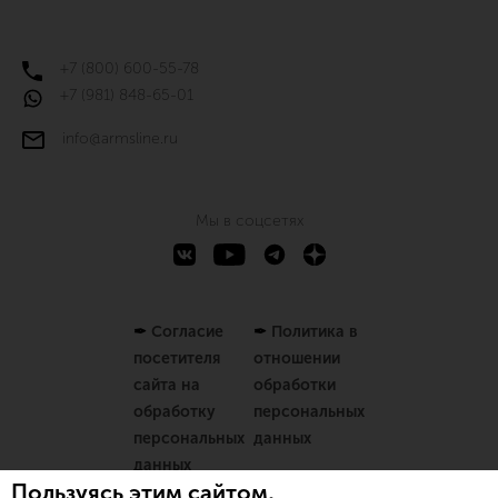
+7 (800) 600-55-78
+7 (981) 848-65-01
info@armsline.ru
Мы в соцсетях
✒
Согласие
✒
Политика в
посетителя
отношении
сайта на
обработки
обработку
персональных
персональных
данных
данных
Пользуясь этим сайтом,