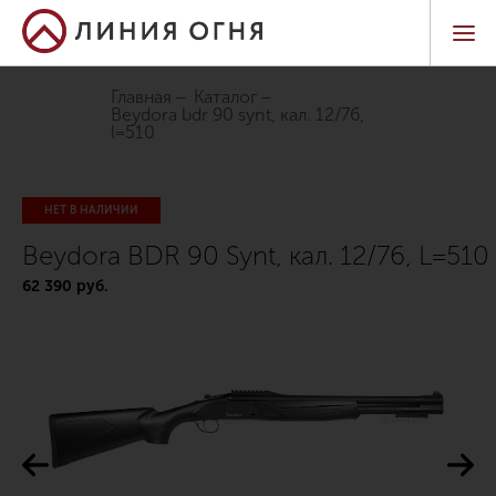
Главная
Каталог
beydora bdr 90 synt, кал. 12/76,
l=510
НЕТ В НАЛИЧИИ
Beydora BDR 90 Synt, кал. 12/76, L=510
62 390 руб.