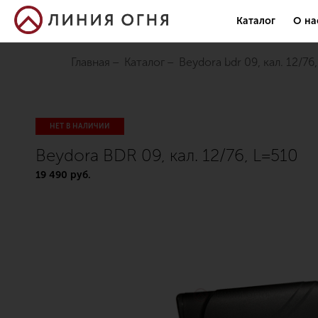
Каталог
О на
Главная
Каталог
beydora bdr 09, кал. 12/76
НЕТ В НАЛИЧИИ
Beydora BDR 09, кал. 12/76, L=510
19 490 руб.