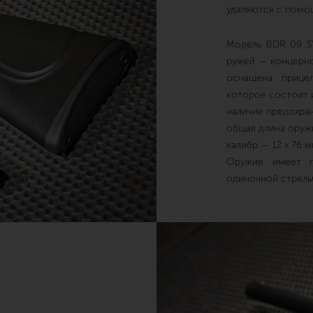
удаляются с помо
Модель BDR 09 S
ружей — концерно
оснащена прице
которое состоит и
наличие предохра
общая длина оруж
калибр — 12 х 76 м
Оружие имеет п
одиночной стрель