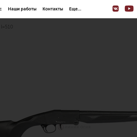
с
Наши работы
Контакты
Еще...
, l=510