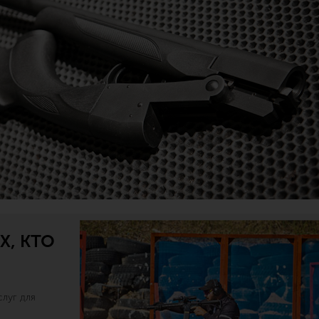
Х, КТО
луг для