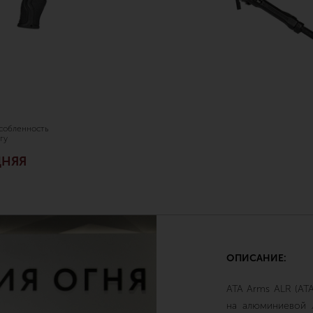
собленность
гу
ДНЯЯ
ОПИСАНИЕ:
ATA Arms ALR (
AT
на алюминиевой 