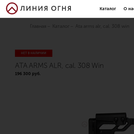
Каталог
О на
Главная
Каталог
ata arms alr, cal. 308 win
НЕТ В НАЛИЧИИ
ATA ARMS ALR, cal. 308 Win
196 300 руб.