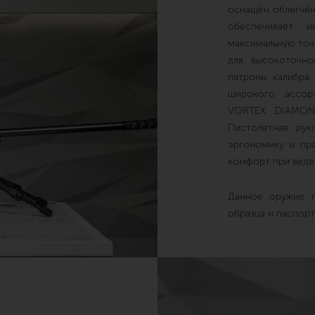
оснащён облегчён
обеспечивает и
максимальную точ
для высокоточно
патроны калибра 
широкого ассор
VORTEX DIAMON
Пистолетная ру
эргономику и пра
комфорт при веде
Данное оружие п
образца и паспорт