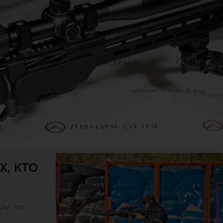
Х, КТО
луг для