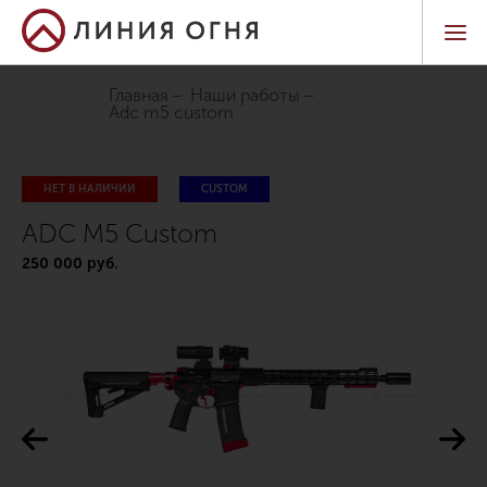
Главная
Наши работы
adc m5 custom
НЕТ В НАЛИЧИИ
CUSTOM
ADC M5 Custom
250 000 руб.