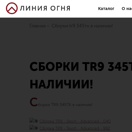
Каталог
О на
Главная
сборки tr9 345тк в наличии!
СБОРКИ TR9 345
НАЛИЧИИ!
С
борки TR9 345TK в наличии!
Сборка TR9 - Sport - Advanced - 040
Сборка TR9 - Sport - Advanced - 992