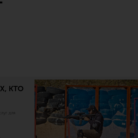
Х, КТО
луг для