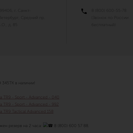
99406, г. Санкт-
8 (800) 600-55-78
Петербург, Средний пр.
(Звонок по России
.О., д. 85
бесплатный)
 345TK в наличии!
 TR9 - Sport - Advanced - 040
 TR9 - Sport - Advanced - 992
 TR9 Tactical Advanced 158
ен резерв на 2 часа:
8 (800) 600 57 88.