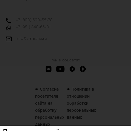
+7 (800) 600-55-78
+7 (981) 848-65-01
info@armsline.ru
Мы в соцсетях
✒
Согласие
✒
Политика в
посетителя
отношении
сайта на
обработки
обработку
персональных
персональных
данных
данных