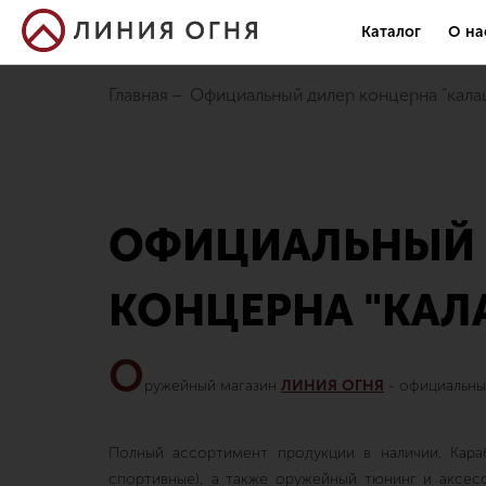
Каталог
О на
Главная
официальный дилер концерна "кал
ОФИЦИАЛЬНЫЙ 
КОНЦЕРНА "КА
О
ружейный магазин
ЛИНИЯ ОГНЯ
- официальн
Полный ассортимент продукции в наличии. Кар
спортивные), а также оружейный тюнинг и аксес