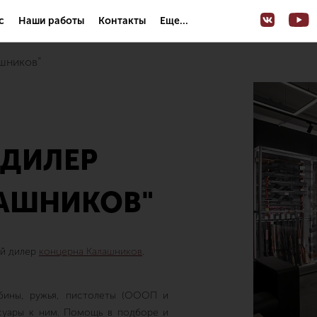
с
Наши работы
Контакты
Еще...
ашников"
ДИЛЕР
ЛАШНИКОВ"
ый дилер
концерна Калашников
.
абины, ружья, пистолеты (ОООП и
суары к ним. Помощь в подборе и