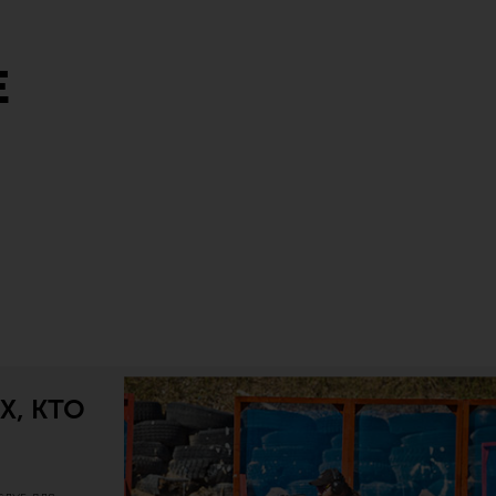
Е
Х, КТО