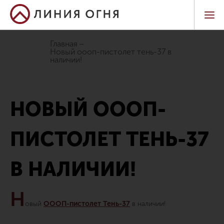
Главная
новый оооп-пистолет тень-37 в
наличии!
НОВЫЙ ОООП-
ПИСТОЛЕТ ТЕНЬ-37
В НАЛИЧИИ!
Н
овый
ОООП-пистолет Тень-37
в наличии!