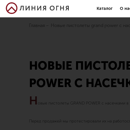
Каталог
О на
Главная
новые пистолеты grand power с на
НОВЫЕ ПИСТОЛ
POWER С НАСЕЧ
Н
овые пистолеты GRAND POWER с насечками в 
Перед продажей мы протестировали их на работос