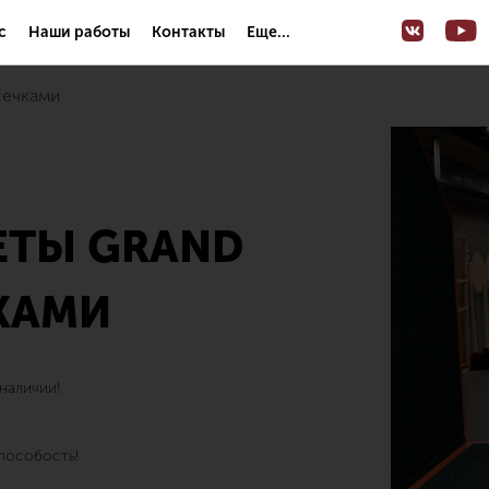
с
Наши работы
Контакты
Еще...
сечками
ЕТЫ GRAND
КАМИ
наличии!
пособость!