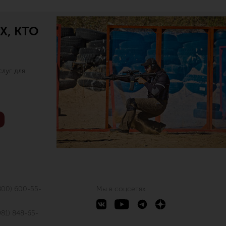
Х, КТО
луг для
800) 600-55-
Мы в соцсетях
981) 848-65-