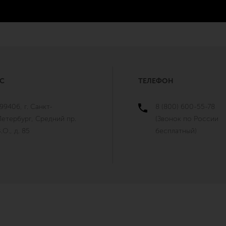
С
ТЕЛЕФОН
99406, г. Санкт-
8 (800) 600-55-78
Петербург, Средний пр.
(Звонок по России
.О., д. 85
бесплатный)