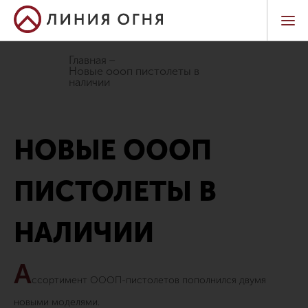
Главная
новые оооп пистолеты в
наличии
НОВЫЕ ОООП
ПИСТОЛЕТЫ В
НАЛИЧИИ
А
ссортимент ОООП-пистолетов пополнился двумя
новыми моделями.